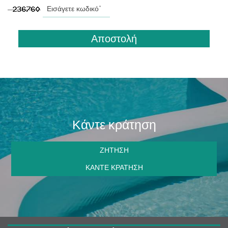
Αποστολή
Κάντε κράτηση
ΖΉΤΗΣΗ
ΚΆΝΤΕ ΚΡΆΤΗΣΗ