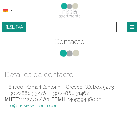
≡
RESERVA
HOME
Contacto
UBICACIÓN
ALOJAMIENTO
Detalles de contacto
INSTALACIONES
84700 Kamari Santorini - Greece P.O. box 5273
BARRA DE SNACKS
+30 22860 33276
+30 22860 31467
ΜΗΤΕ: 1112770 / Αρ. ΓΕΜΗ: 149559438000
GALERÍA FOTOGRÁFICA
info@nissiasantorini.com
CONTACTO