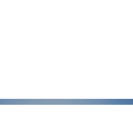
I voli Jet arrivano da molti paesi europei, ad esempio:
Easyjet, Thompson, BA, Thomas Cook.
Santorini può essere raggiunta anche con traghetti e
aliscafi dal porto del Pireo e da altre isole.
La durata della navigazione del traghetto è di 8 ore.
Gli aliscafi tuttavia forniscono un servizio più veloce di
4-5 ore.
DISTANZE
O km dalla spiaggia
7 km dalla città di Fira
3 km dall'aeroporto
12 km dal porto
Fare una prenotazione