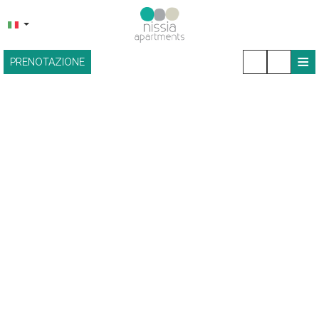
≡
PRENOTAZIONE
HOME
POSIZIONE
ALLOGGIO
STRUTTURE
SNACK BAR
GALLERIA FOTOGRAFICA
CONTATTO