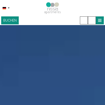
≡
BUCHEN
STARTSEITE
STANDORT
UNTERKUNFT
EINRICHTUNGEN
SNACKBAR
FOTOGALLERIE
KONTAKT