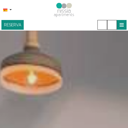
≡
RESERVA
HOME
UBICACIÓN
ALOJAMIENTO
INSTALACIONES
BARRA DE SNACKS
GALERÍA FOTOGRÁFICA
CONTACTO