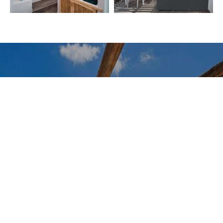
Hacer una reserva
SOLICITUD
RESERVA
» Estudio (vista al jardín/montaña)
» Suite con vista al
mar
» Suite Familiar con vistas al mar
» Suite de dos
dormitorios con vistas al mar
» Apartamento (vista
jardín/montaña)
» Apartamento de un dormitorio con