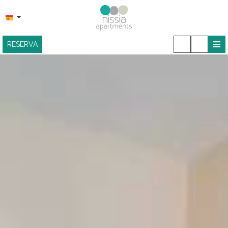
≡
RESERVA
HOME
UBICACIÓN
ALOJAMIENTO
INSTALACIONES
BARRA DE SNACKS
GALERÍA FOTOGRÁFICA
CONTACTO